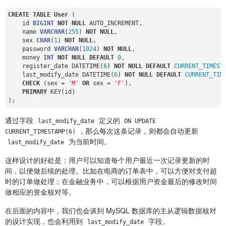
CREATE
TABLE
User
 (

    id 
BIGINT
NOT
NULL
 AUTO_INCREMENT,

    name 
VARCHAR
(
255
) 
NOT
NULL
,

    sex 
CHAR
(
1
) 
NOT
NULL
,

    password 
VARCHAR
(
1024
) 
NOT
NULL
,

    money 
INT
NOT
NULL
DEFAULT
0
,

    register_date DATETIME(
6
) 
NOT
NULL
DEFAULT
CURRENT_TIMEST
    last_modify_date DATETIME(
6
) 
NOT
NULL
DEFAULT
CURRENT_TIM
CHECK
 (sex 
=
'M'
OR
 sex 
=
'F'
),

PRIMARY
 KEY(id)

通过字段
定义的
last_modify_date
ON UPDATE 
，那么每次这条记录，则都会自动更新
CURRENT_TIMESTAMP(6)
为当前时间。
last_modify_date
这样设计的好处是：用户可以知道每个用户最近一次记录更新的时
间，以便做后续的处理。比如在电商的订单表中，可以方便对支付超
时的订单做处理；在金融业务中，可以根据用户资金最后的修改时间
做相应的资金核对等。
在后面的内容中，我们也会谈到 MySQL 数据库的主从逻辑数据核对
的设计实现，也会利用到
字段。
last_modify_date