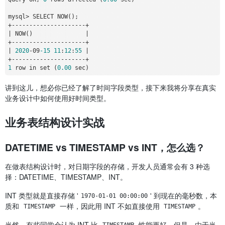
mysql
>
+
-
-
-
-
-
-
-
-
-
-
-
-
-
-
-
-
-
-
-
-
-
+
|
 NOW()               
|
+
-
-
-
-
-
-
-
-
-
-
-
-
-
-
-
-
-
-
-
-
-
+
|
2020
-
09
-15
11
:
12
:
55
|
+
-
-
-
-
-
-
-
-
-
-
-
-
-
-
-
-
-
-
-
-
-
+
1
 row in set (
0
.00
讲到这儿，想必你已经了解了时间字段类型，接下来我将分享在真实
业务设计中如何使用好时间类型。
业务表结构设计实战
DATETIME vs TIMESTAMP vs INT，怎么选？
在做表结构设计时，对日期字段的存储，开发人员通常会有 3 种选
择：DATETIME、TIMESTAMP、INT。
INT 类型就是直接存储 '
' 到现在的毫秒数，本
1970-01-01 00:00:00
质和
一样，因此用 INT 不如直接使用
。
TIMESTAMP
TIMESTAMP
当然，有些同学会认为 INT 比
性能更好。但是，由于当