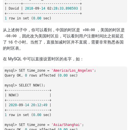
+
-
-
-
-
-
-
-
+
-
-
-
-
-
-
-
-
-
-
-
-
-
-
-
-
-
-
-
-
-
-
-
-
-
-
-
-
+
|
 David 
|
2018
-
09
-14
 02:
28
:
33.898593
|
+
-
-
-
-
-
-
-
+
-
-
-
-
-
-
-
-
-
-
-
-
-
-
-
-
-
-
-
-
-
-
-
-
-
-
-
-
+
1
 row in set (
0
.00
从上述例子中，你可以看到，中国的时区是
，美国的时区是
+08:00
，因此改为美国时区后，可以看到用户注册时间比之前延迟
-08:00
了 16 个小时。当然了，直接加减时区并不直观，需要非常熟悉各国
的时区表。
在 MySQL 中可以直接设置时区的名字，如：
mysql
>
 SET time_zone 
=
'America/Los_Angeles'
;

Query OK, 
0
 rows affected (
0
.00
 sec)

mysql
>
+
-
-
-
-
-
-
-
-
-
-
-
-
-
-
-
-
-
-
-
-
-
+
|
 NOW()               
|
+
-
-
-
-
-
-
-
-
-
-
-
-
-
-
-
-
-
-
-
-
-
+
|
2020
-
09
-14
20
:
12
:
49
|
+
-
-
-
-
-
-
-
-
-
-
-
-
-
-
-
-
-
-
-
-
-
+
1
 row in set (
0
.00
 sec)

mysql
>
 SET time_zone 
=
'Asia/Shanghai'
;

Query OK, 
0
 rows affected (
0
.00
 sec)
