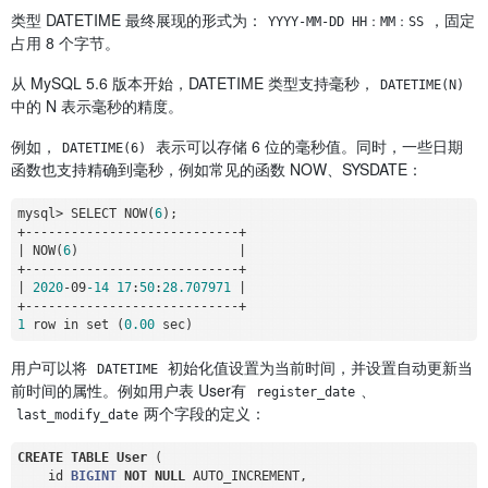
类型 DATETIME 最终展现的形式为：
，固定
YYYY-MM-DD HH：MM：SS
占用 8 个字节。
从 MySQL 5.6 版本开始，DATETIME 类型支持毫秒，
DATETIME(N)
中的 N 表示毫秒的精度。
例如，
表示可以存储 6 位的毫秒值。同时，一些日期
DATETIME(6)
函数也支持精确到毫秒，例如常见的函数 NOW、SYSDATE：
mysql
>
 SELECT NOW(
6
+
-
-
-
-
-
-
-
-
-
-
-
-
-
-
-
-
-
-
-
-
-
-
-
-
-
-
-
-
+
|
 NOW(
6
)                     
|
+
-
-
-
-
-
-
-
-
-
-
-
-
-
-
-
-
-
-
-
-
-
-
-
-
-
-
-
-
+
|
2020
-
09
-14
17
:
50
:
28.707971
|
+
-
-
-
-
-
-
-
-
-
-
-
-
-
-
-
-
-
-
-
-
-
-
-
-
-
-
-
-
+
1
 row in set (
0
.00
用户可以将
初始化值设置为当前时间，并设置自动更新当
DATETIME
前时间的属性。例如用户表 User有
、
register_date
两个字段的定义：
last_modify_date
CREATE
TABLE
User
 (

    id 
BIGINT
NOT
NULL
 AUTO_INCREMENT,
