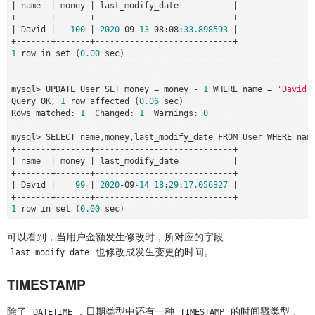
|
 name  
|
 money 
|
 last_modify_date           
|
+
-
-
-
-
-
-
-
+
-
-
-
-
-
-
-
+
-
-
-
-
-
-
-
-
-
-
-
-
-
-
-
-
-
-
-
-
-
-
-
-
-
-
-
-
+
|
 David 
|
100
|
2020
-
09
-13
 08:08:
33.898593
|
+
-
-
-
-
-
-
-
+
-
-
-
-
-
-
-
+
-
-
-
-
-
-
-
-
-
-
-
-
-
-
-
-
-
-
-
-
-
-
-
-
-
-
-
-
+
1
 row in set (
0
.00
 sec)

mysql
>
 UPDATE User SET money 
=
 money 
-
1
 WHERE name 
=
'David'
;
Query OK, 
1
 row affected (
0
.06
 sec)

Rows matched: 
1
  Changed: 
1
  Warnings: 
0
mysql
>
 SELECT name,money,last_modify_date FROM User WHERE nam
+
-
-
-
-
-
-
-
+
-
-
-
-
-
-
-
+
-
-
-
-
-
-
-
-
-
-
-
-
-
-
-
-
-
-
-
-
-
-
-
-
-
-
-
-
+
|
 name  
|
 money 
|
 last_modify_date           
|
+
-
-
-
-
-
-
-
+
-
-
-
-
-
-
-
+
-
-
-
-
-
-
-
-
-
-
-
-
-
-
-
-
-
-
-
-
-
-
-
-
-
-
-
-
+
|
 David 
|
99
|
2020
-
09
-14
18
:
29
:
17.056327
|
+
-
-
-
-
-
-
-
+
-
-
-
-
-
-
-
+
-
-
-
-
-
-
-
-
-
-
-
-
-
-
-
-
-
-
-
-
-
-
-
-
-
-
-
-
+
1
 row in set (
0
.00
可以看到，当用户金额发生修改时，所对应的字段
也修改成发生变更的时间。
last_modify_date
TIMESTAMP
除了
，日期类型中还有一种
的时间戳类型，
DATETIME
TIMESTAMP