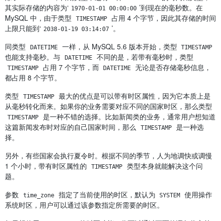
其实际存储的内容为‘
’到现在的毫秒数。在
1970-01-01 00:00:00
MySQL 中，由于类型
占用 4 个字节，因此其存储的时间
TIMESTAMP
上限只能到‘
’。
2038-01-19 03:14:07
同类型
一样，从 MySQL 5.6 版本开始，类型
DATETIME
TIMESTAMP
也能支持毫秒。与
不同的是，若带有毫秒时，类型
DATETIME
占用 7 个字节，而
无论是否存储毫秒信息，
TIMESTAMP
DATETIME
都占用 8 个字节。
类型
最大的优点是可以带有时区属性，因为它本质上是
TIMESTAMP
从毫秒转化而来。如果你的业务需要对应不同的国家时区，那么类型
是一种不错的选择。比如新闻类的业务，通常用户想知道
TIMESTAMP
这篇新闻发布时对应的自己国家时间，那么
是一种选
TIMESTAMP
择。
另外，有些国家会执行夏令时。根据不同的季节，人为地调快或调慢
1 个小时，带有时区属性的
类型本身就能解决这个问
TIMESTAMP
题。
参数
指定了当前使用的时区，默认为
使用操作
time_zone
SYSTEM
系统时区，用户可以通过该参数指定所需要的时区。