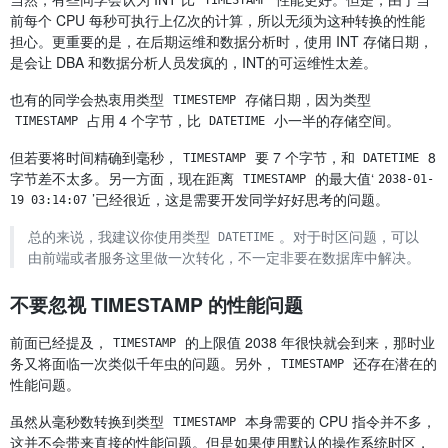
TIMESTAMP
前每个 CPU 每秒可执行上亿次的计算，所以无须为这种转换的性能
担心。更重要的是，在后期运维和数据分析时，使用 INT 存储日期，
是会让 DBA 和数据分析人员发疯的，INT的可运维性太差。
也有的同学会热衷用类型
存储日期，因为类型
TIMESTEMP
占用 4 个字节，比
小一半的存储空间。
TIMESTAMP
DATETIME
但若要将时间精确到毫秒，
要 7 个字节，和
8
TIMESTAMP
DATETIME
字节差不太多。另一方面，现在距离
的最大值‘
TIMESTAMP
2038-01-
’已经很近，这是需要开发同学好好思考的问题。
19 03:14:07
总的来说，我建议你使用类型
。对于时区问题，可以
DATETIME
由前端或者服务这里做一次转化，不一定非要在数据库中解决。
不要忽视 TIMESTAMP 的性能问题
前面已经提及，
的上限值 2038 年很快就会到来，那时业
TIMESTAMP
务又将面临一次类似千年虫的问题。另外，
还存在潜在的
TIMESTAMP
性能问题。
虽然从毫秒数转换到类型
本身需要的 CPU 指令并不多，
TIMESTAMP
这并不会带来直接的性能问题。但是如果使用默认的操作系统时区，