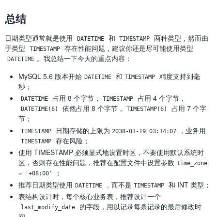
总结
日期类型通常就是使用
和
两种类型，然而由
DATETIME
TIMESTAMP
于类型
存在性能问题，建议你还是尽可能使用类型
TIMESTAMP
。我总结一下今天的重点内容：
DATETIME
MySQL 5.6 版本开始
和
精度支持到毫
DATETIME
TIMESTAMP
秒；
占用 8 个字节，
占用 4 个字节，
DATETIME
TIMESTAMP
依然占用 8 个字节，
占用 7 个字
DATETIME(6)
TIMESTAMP(6)
节；
日期存储的上限为
，业务用
TIMESTAMP
2038-01-19 03:14:07
存在风险；
TIMESTAMP
使用 TIMESTAMP 必须显式地设置时区，不要使用默认系统时
区，否则存在性能问题，推荐在配置文件中设置参数
time_zone 
；
= '+08:00'
推荐日期类型使用
，而不是
和 INT 类型；
DATETIME
TIMESTAMP
表结构设计时，每个核心业务表，推荐设计一个
的字段，用以记录每条记录的最后修改时
last_modify_date
间。