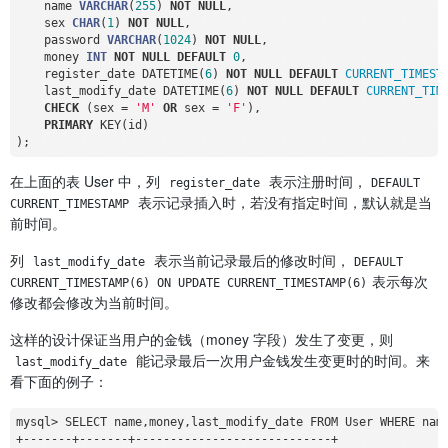
    name 
VARCHAR
(
255
) 
NOT
NULL
,

    sex 
CHAR
(
1
) 
NOT
NULL
,

    password 
VARCHAR
(
1024
) 
NOT
NULL
,

    money 
INT
NOT
NULL
DEFAULT
0
,

    register_date DATETIME(
6
) 
NOT
NULL
DEFAULT
CURRENT_TIMEST
    last_modify_date DATETIME(
6
) 
NOT
NULL
DEFAULT
CURRENT_TIM
CHECK
 (sex 
=
'M'
OR
 sex 
=
'F'
),

PRIMARY
 KEY(id)

在上面的表 User 中，列
表示注册时间，
register_date
DEFAULT 
表示记录插入时，若没有指定时间，默认就是当
CURRENT_TIMESTAMP
前时间。
列
表示当前记录最后的修改时间，
last_modify_date
DEFAULT 
表示每次
CURRENT_TIMESTAMP(6) ON UPDATE CURRENT_TIMESTAMP(6)
修改都会修改为当前时间。
这样的设计保证当用户的金钱（money 字段）发生了变更，则
能记录最后一次用户金钱发生变更时的时间。来
last_modify_date
看下面的例子：
mysql
>
 SELECT name,money,last_modify_date FROM User WHERE nam
+
-
-
-
-
-
-
-
+
-
-
-
-
-
-
-
+
-
-
-
-
-
-
-
-
-
-
-
-
-
-
-
-
-
-
-
-
-
-
-
-
-
-
-
-
+