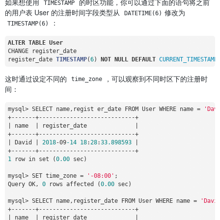
如果想使用
的时区功能，你可以通过下面的语句将之前
TIMESTAMP
的用户表 User 的注册时间字段类型从
修改为
DATETIME(6)
：
TIMESTAMP(6)
ALTER
TABLE
User
CHANGE register_date 

register_date 
TIMESTAMP
(
6
) 
NOT
NULL
DEFAULT
CURRENT_TIMESTAMP
这时通过设定不同的
，可以观察到不同时区下的注册时
time_zone
间：
mysql
>
 SELECT name,regist er_date FROM User WHERE name 
=
'Dav
+
-
-
-
-
-
-
-
+
-
-
-
-
-
-
-
-
-
-
-
-
-
-
-
-
-
-
-
-
-
-
-
-
-
-
-
-
+
|
 name  
|
 register_date              
|
+
-
-
-
-
-
-
-
+
-
-
-
-
-
-
-
-
-
-
-
-
-
-
-
-
-
-
-
-
-
-
-
-
-
-
-
-
+
|
 David 
|
2018
-
09
-14
18
:
28
:
33.898593
|
+
-
-
-
-
-
-
-
+
-
-
-
-
-
-
-
-
-
-
-
-
-
-
-
-
-
-
-
-
-
-
-
-
-
-
-
-
+
1
 row in set (
0
.00
 sec)

mysql
>
 SET time_zone 
=
'-08:00'
;

Query OK, 
0
 rows affected (
0
.00
 sec)

mysql
>
 SELECT name,register_date FROM User WHERE name 
=
'Davi
+
-
-
-
-
-
-
-
+
-
-
-
-
-
-
-
-
-
-
-
-
-
-
-
-
-
-
-
-
-
-
-
-
-
-
-
-
+
|
 name  
|
 register_date              
|