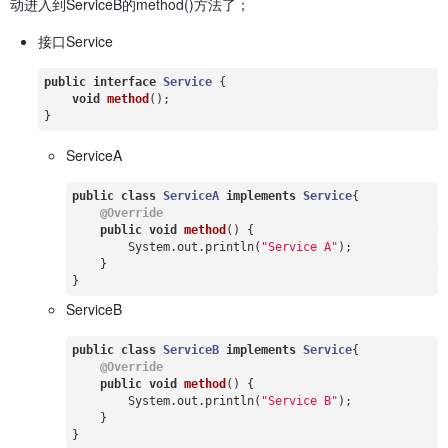
动进入到ServiceB的method()方法了；
接口Service
public
interface
Service
{

void
method
()
;

ServiceA
public
class
ServiceA
implements
Service
{

@Override
public
void
method
()
{

        System.out.println(
"Service A"
);

    }

ServiceB
public
class
ServiceB
implements
Service
{

@Override
public
void
method
()
{

        System.out.println(
"Service B"
);

    }
