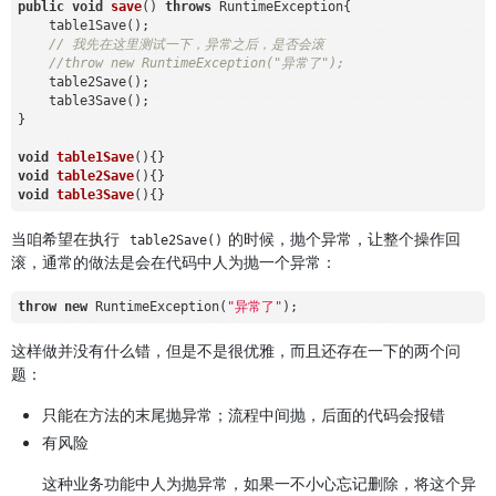
public
void
save
()
throws
 RuntimeException
{

    table1Save();

// 我先在这里测试一下，异常之后，是否会滚
//throw new RuntimeException("异常了");
    table2Save();

    table3Save();

}

void
table1Save
()
void
table2Save
()
void
table3Save
()
当咱希望在执行
的时候，抛个异常，让整个操作回
table2Save()
滚，通常的做法是会在代码中人为抛一个异常：
throw
new
 RuntimeException(
"异常了"
这样做并没有什么错，但是不是很优雅，而且还存在一下的两个问
题：
只能在方法的末尾抛异常；流程中间抛，后面的代码会报错
有风险
这种业务功能中人为抛异常，如果一不小心忘记删除，将这个异