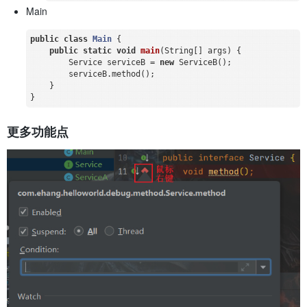
Main
public
class
Main
{

public
static
void
main
(String[] args)
{

        Service serviceB = 
new
 ServiceB();

        serviceB.method();

    }

更多功能点