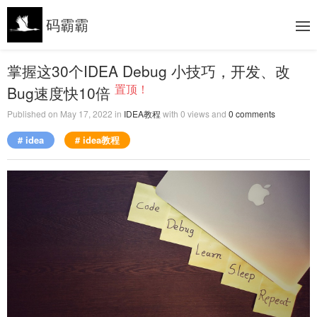
码霸霸
掌握这30个IDEA Debug 小技巧，开发、改
置顶！
Bug速度快10倍
Published on
May 17, 2022
in
IDEA教程
with
0
views and
0
comments
# idea
# idea教程