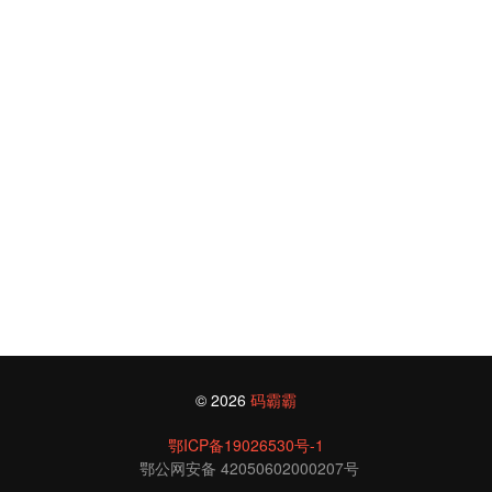
© 2026
码霸霸
鄂ICP备19026530号-1
鄂公网安备 42050602000207号