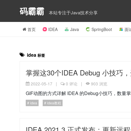
码霸霸
本站专注于Java技术分享
首页
IDEA
Java
SpringBoot
面
idea
标签
掌握这30个IDEA Debug 小技
2022-05-17
|
0
评论
|
903
浏览
GIF动图的方式详解 IDEA 的Debug小技巧，数
idea
idea教程
IDEA 2021.3 正式发布：更新远