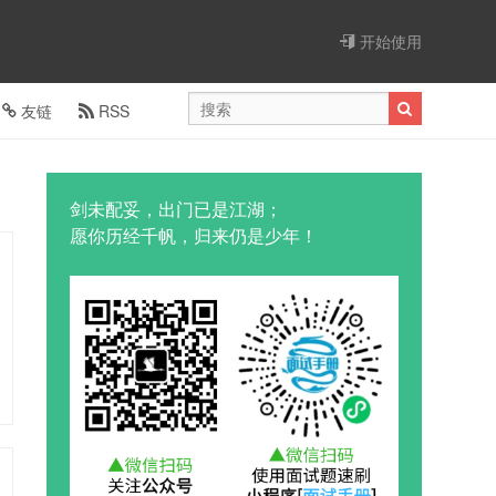
开始使用
友链
RSS
剑未配妥，出门已是江湖；
愿你历经千帆，归来仍是少年！