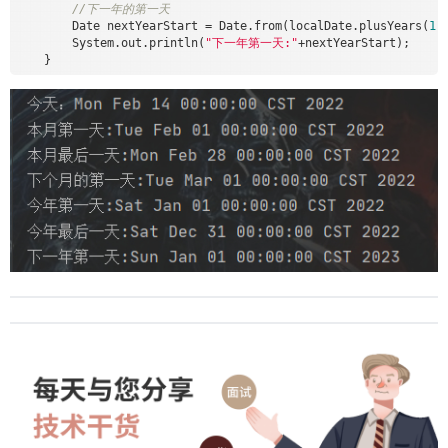
//下一年的第一天
        Date nextYearStart = Date.from(localDate.plusYears(
1
)
        System.out.println(
"下一年第一天:"
+nextYearStart);
