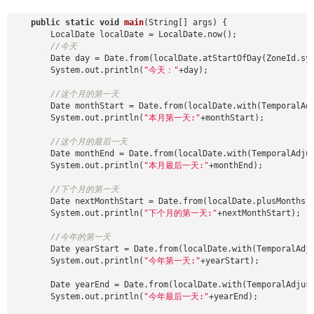
public
static
void
main
(String[] args)
{

        LocalDate localDate = LocalDate.now();

//今天
        Date day = Date.from(localDate.atStartOfDay(ZoneId.sys
        System.out.println(
"今天："
+day);

//这个月的第一天
        Date monthStart = Date.from(localDate.with(TemporalAdj
        System.out.println(
"本月第一天:"
+monthStart);

//这个月的最后一天
        Date monthEnd = Date.from(localDate.with(TemporalAdjus
        System.out.println(
"本月最后一天:"
+monthEnd);

//下个月的第一天
        Date nextMonthStart = Date.from(localDate.plusMonths(
        System.out.println(
"下个月的第一天:"
+nextMonthStart);

//今年的第一天
        Date yearStart = Date.from(localDate.with(TemporalAdju
        System.out.println(
"今年第一天:"
+yearStart);

        Date yearEnd = Date.from(localDate.with(TemporalAdjust
        System.out.println(
"今年最后一天:"
+yearEnd);
