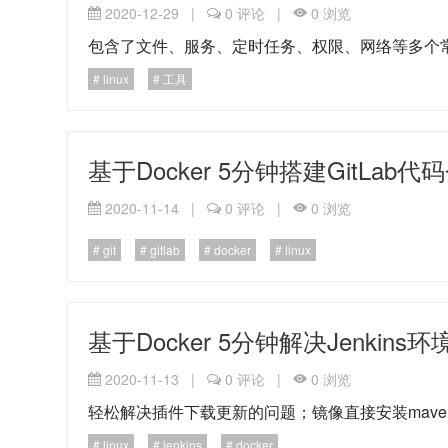
2020-12-29
|
0
评论
|
0
浏览
包含了文件、服务、定时任务、权限、网络等多个
linux
工具
基于Docker 5分钟搭建GitLab
2020-11-14
|
0
评论
|
0
浏览
git
gitlab
docker
linux
基于Docker 5分钟解决Jenkin
2020-11-13
|
0
评论
|
0
浏览
轻松解决插件下载更新的问题；镜像直接安装maven、n
linux
jenkins
docker