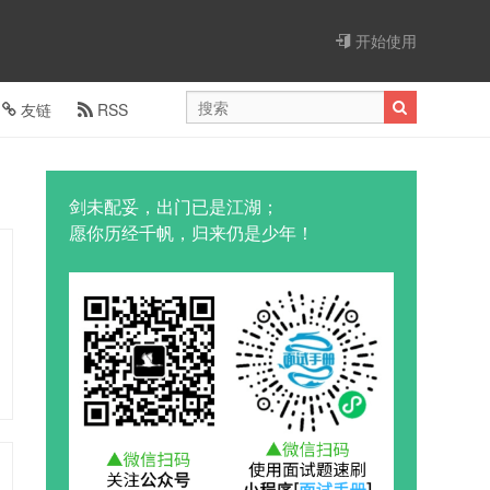
开始使用
友链
RSS
剑未配妥，出门已是江湖；
愿你历经千帆，归来仍是少年！