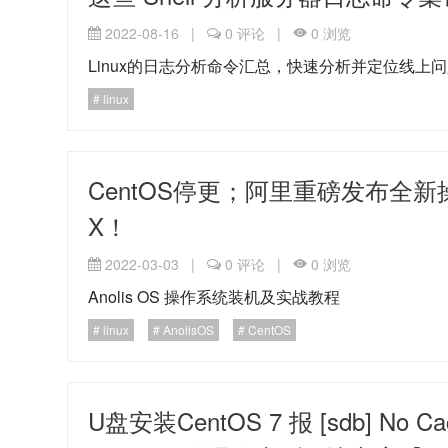
2022-08-16
|
0
评论
|
0
浏览
Linux的日志分析命令汇总，快速分析并定位线上
linux
CentOS停更；阿里重磅发布全新操
X！
2022-03-03
|
0
评论
|
0
浏览
Anolis OS 操作系统装机及实战教程
linux
AnolisOS
CentOS
U盘安装CentOS 7 报 [sdb] No Cachi