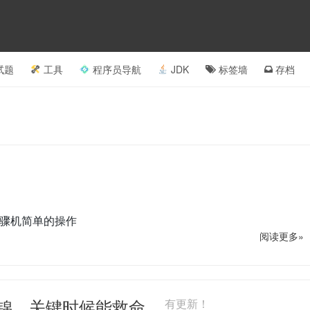
试题
工具
程序员导航
JDK
标签墙
存档
的步骤机简单的操作
阅读更多»
集锦，关键时候能救命...
有更新！