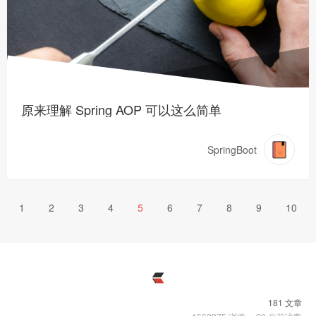
原来理解 Spring AOP 可以这么简单
SpringBoot
1
2
3
4
5
6
7
8
9
10
181 文章