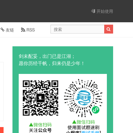
开始使用
友链
RSS
剑未配妥，出门已是江湖；
愿你历经千帆，归来仍是少年！
1