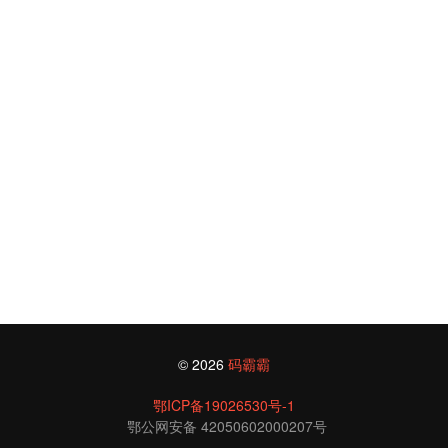
© 2026
码霸霸
鄂ICP备19026530号-1
鄂公网安备 42050602000207号