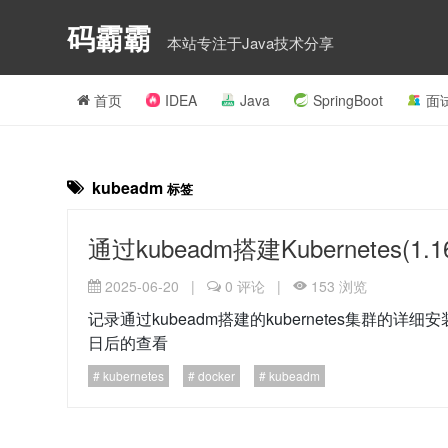
码霸霸
本站专注于Java技术分享
首页
IDEA
Java
SpringBoot
面
kubeadm
标签
通过kubeadm搭建Kubernetes(1
2025-06-20
|
0
评论
|
153
浏览
记录通过kubeadm搭建的kubernetes集群
日后的查看
kubernetes
docker
kubeadm