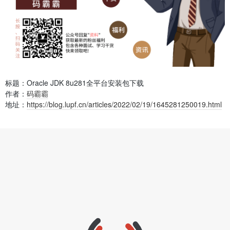
标题：Oracle JDK 8u281全平台安装包下载
作者：
码霸霸
地址：
https://blog.lupf.cn/articles/2022/02/19/1645281250019.html