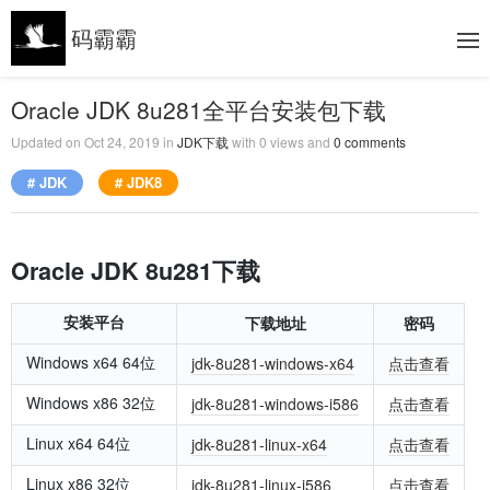
码霸霸
Oracle JDK 8u281全平台安装包下载
Updated on
Oct 24, 2019
in
JDK下载
with
0
views and
0
comments
# JDK
# JDK8
Oracle JDK 8u281下载
安装平台
下载地址
密码
Windows x64 64位
jdk-8u281-windows-x64
点击查看
Windows x86 32位
jdk-8u281-windows-i586
点击查看
Linux x64 64位
jdk-8u281-linux-x64
点击查看
Linux x86 32位
jdk-8u281-linux-i586
点击查看