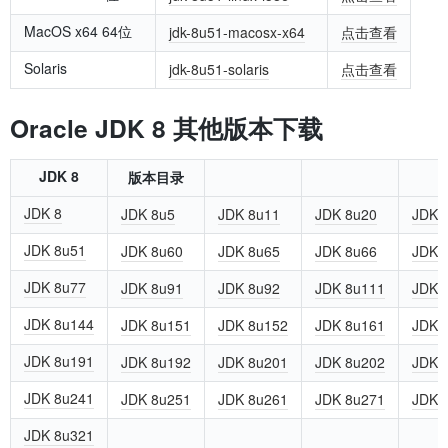
MacOS x64 64位
jdk-8u51-macosx-x64
点击查看
Solaris
jdk-8u51-solaris
点击查看
Oracle JDK 8 其他版本下载
JDK 8
版本目录
JDK 8
JDK 8u5
JDK 8u11
JDK 8u20
JDK 
JDK 8u51
JDK 8u60
JDK 8u65
JDK 8u66
JDK 
JDK 8u77
JDK 8u91
JDK 8u92
JDK 8u111
JDK 
JDK 8u144
JDK 8u151
JDK 8u152
JDK 8u161
JDK 
JDK 8u191
JDK 8u192
JDK 8u201
JDK 8u202
JDK 
JDK 8u241
JDK 8u251
JDK 8u261
JDK 8u271
JDK 
JDK 8u321