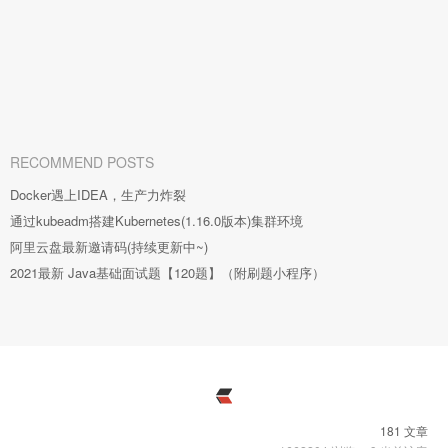
RECOMMEND POSTS
Docker遇上IDEA，生产力炸裂
通过kubeadm搭建Kubernetes(1.16.0版本)集群环境
阿里云盘最新邀请码(持续更新中~)
2021最新 Java基础面试题【120题】（附刷题小程序）
181 文章