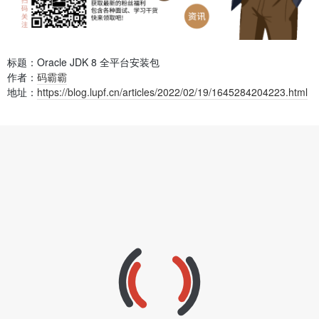
标题：Oracle JDK 8 全平台安装包
作者：
码霸霸
地址：
https://blog.lupf.cn/articles/2022/02/19/1645284204223.html