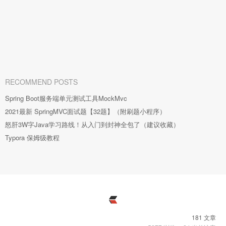
RECOMMEND POSTS
Spring Boot服务端单元测试工具MockMvc
2021最新 SpringMVC面试题【32题】（附刷题小程序）
怒肝3W字Java学习路线！从入门到封神全包了（建议收藏）
Typora 保姆级教程
181 文章