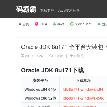
码霸霸
本站专注于Java技术分享
首页
IDEA
Java
SpringBoot
面
Oracle JDK 8u171 全平台安装
2019-10-24
|
0
评论
|
0
浏览
Oracle JDK 8u171下载
安装平台
下载地址
Windows x64 64位
jdk-8u171-windows-x64
Windows x86 32位
jdk-8u171-windows-i586
Linux x64 64位
jdk-8u171-linux-x64