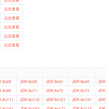
点击查看
点击查看
点击查看
点击查看
点击查看
K 8u20
JDK 8u25
JDK 8u31
JDK 8u40
JDK 8
K 8u66
JDK 8u71
JDK 8u72
JDK 8u73
JDK 8
K 8u111
JDK 8u112
JDK 8u121
JDK 8u131
JDK 8
K 8u161
JDK 8u162
JDK 8u171
JDK 8u172
JDK 8