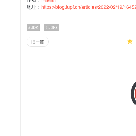
地址：
https://blog.lupf.cn/articles/2022/02/19/16
JDK
JDK8
旧一篇