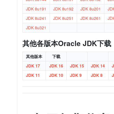
JDK 8u191
JDK 8u192
JDK 8u201
JD
JDK 8u241
JDK 8u251
JDK 8u261
JD
JDK 8u321
其他各版本Oracle JDK下载
其他版本
下载
JDK 17
JDK 16
JDK 15
JDK 14
JDK 11
JDK 10
JDK 9
JDK 8