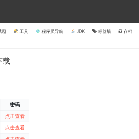
试题
工具
程序员导航
JDK
标签墙
存档
包下载
密码
点击查看
点击查看
点击查看