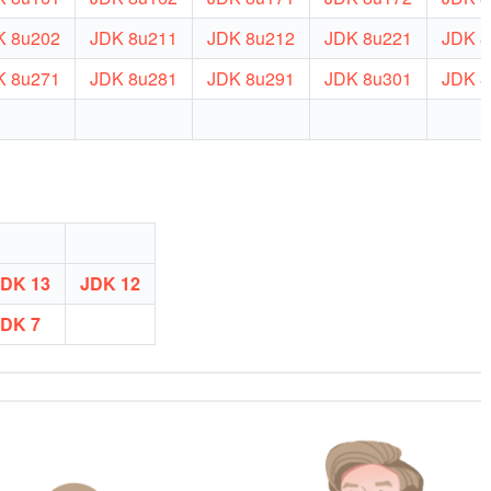
K 8u202
JDK 8u211
JDK 8u212
JDK 8u221
JDK 8
K 8u271
JDK 8u281
JDK 8u291
JDK 8u301
JDK 8
JDK 13
JDK 12
JDK 7